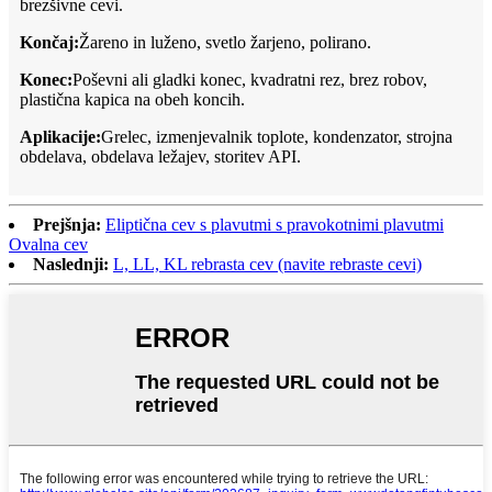
brezšivne cevi.
Končaj:
Žareno in luženo, svetlo žarjeno, polirano.
Konec:
Poševni ali gladki konec, kvadratni rez, brez robov,
plastična kapica na obeh koncih.
Aplikacije:
Grelec, izmenjevalnik toplote, kondenzator, strojna
obdelava, obdelava ležajev, storitev API.
Prejšnja:
Eliptična cev s plavutmi s pravokotnimi plavutmi
Ovalna cev
Naslednji:
L, LL, KL rebrasta cev (navite rebraste cevi)