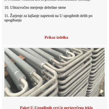
10. Ultrazvočno merjenje debeline stene
11. Žarjenje za lajšanje napetosti na U upogibnih delih po
upogibanju
Prikaz izdelka
Paket U-Upogibnih cevi iz nerjavečega jekla