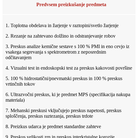
Predvsem preizkušanje predmeta
1. Toplotna obdelava in žarjenje v raztopini/svetlo žarjenje
2. Rezanje na zahtevano dolžino in odstranjevanje robov
3. Preskus analize kemične sestave s 100 % PMI in eno cevjo iz
vsakega segrevanja s spektrometrom z neposrednim
odčitavanjem
4. Vizualni test in endoskopski test za preskus kakovosti površine
5. 100 % hidrostatični/pnevmatski preskus in 100 % preskus
vrtinčnih tokov
6. Ultrazvočni preskus, ki je predmet MPS (specifikacija nakupa
materiala)
7. Mehanski preskusi vključujejo preskus napetosti, preskus
sploščenja, preskus raztezanja, preskus trdote
8. Preizkus udarca je predmet standardne zahteve
9. Preskus velikosti zrn in preskus interkristalne korozije