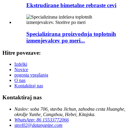
Ekstrudirane bimetalne rebraste cevi
Specializirana proizvodnja toplotnih
izmenjevalcev po meri...
Hitre povezave:
Izdelki
Novice
pogosta vprašanja
O nas
Kontaktiraj nas
Kontaktiraj nas
Naslov: soba 706, stavba Jichun, zahodna cesta Huanghe,
okrožje Yunhe, Cangzhou, Hebei, Kitajska.
WhatsApp: 86 15533772066
steel02@datangpipe.com