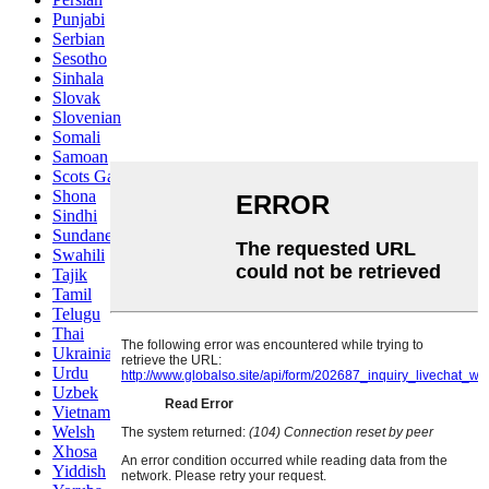
Punjabi
Serbian
Sesotho
Sinhala
Slovak
Slovenian
Somali
Samoan
Scots Gaelic
Shona
Sindhi
Sundanese
Swahili
Tajik
Tamil
Telugu
Thai
Ukrainian
Urdu
Uzbek
Vietnamese
Welsh
Xhosa
Yiddish