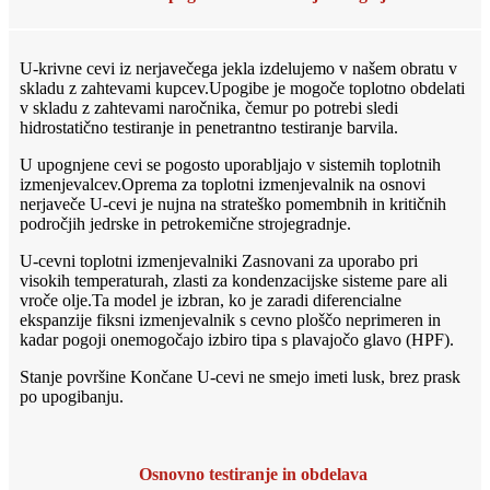
U-krivne cevi iz nerjavečega jekla izdelujemo v našem obratu v
skladu z zahtevami kupcev.Upogibe je mogoče toplotno obdelati
v skladu z zahtevami naročnika, čemur po potrebi sledi
hidrostatično testiranje in penetrantno testiranje barvila.
U upognjene cevi se pogosto uporabljajo v sistemih toplotnih
izmenjevalcev.Oprema za toplotni izmenjevalnik na osnovi
nerjaveče U-cevi je nujna na strateško pomembnih in kritičnih
področjih jedrske in petrokemične strojegradnje.
U-cevni toplotni izmenjevalniki Zasnovani za uporabo pri
visokih temperaturah, zlasti za kondenzacijske sisteme pare ali
vroče olje.Ta model je izbran, ko je zaradi diferencialne
ekspanzije fiksni izmenjevalnik s cevno ploščo neprimeren in
kadar pogoji onemogočajo izbiro tipa s plavajočo glavo (HPF).
Stanje površine Končane U-cevi ne smejo imeti lusk, brez prask
po upogibanju.
Osnovno testiranje in obdelava