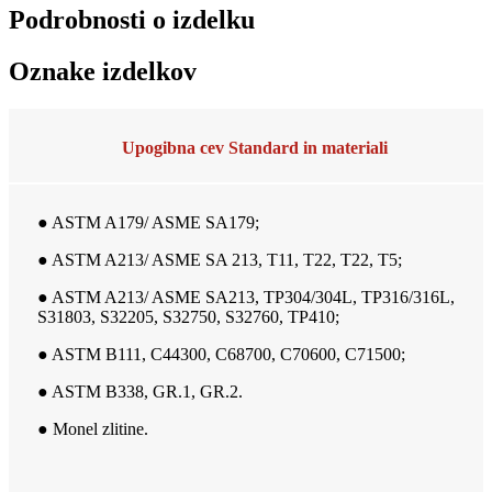
Podrobnosti o izdelku
Oznake izdelkov
Upogibna cev Standard in materiali
● ASTM A179/ ASME SA179;
● ASTM A213/ ASME SA 213, T11, T22, T22, T5;
● ASTM A213/ ASME SA213, TP304/304L, TP316/316L,
S31803, S32205, S32750, S32760, TP410;
● ASTM B111, C44300, C68700, C70600, C71500;
● ASTM B338, GR.1, GR.2.
● Monel zlitine.