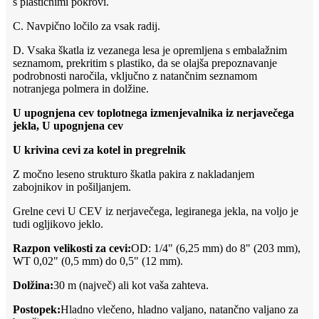
s plastičnimi pokrovi.
C. Navpično ločilo za vsak radij.
D. Vsaka škatla iz vezanega lesa je opremljena s embalažnim
seznamom, prekritim s plastiko, da se olajša prepoznavanje
podrobnosti naročila, vključno z natančnim seznamom
notranjega polmera in dolžine.
U upognjena cev toplotnega izmenjevalnika iz nerjavečega
jekla, U upognjena cev
U krivina cevi za kotel in pregrelnik
Z močno leseno strukturo škatla pakira z nakladanjem
zabojnikov in pošiljanjem.
Grelne cevi U CEV iz nerjavečega, legiranega jekla, na voljo je
tudi ogljikovo jeklo.
Razpon velikosti za cevi:
OD: 1/4" (6,25 mm) do 8" (203 mm),
WT 0,02" (0,5 mm) do 0,5" (12 mm).
Dolžina:
30 m (največ) ali kot vaša zahteva.
Postopek:
Hladno vlečeno, hladno valjano, natančno valjano za