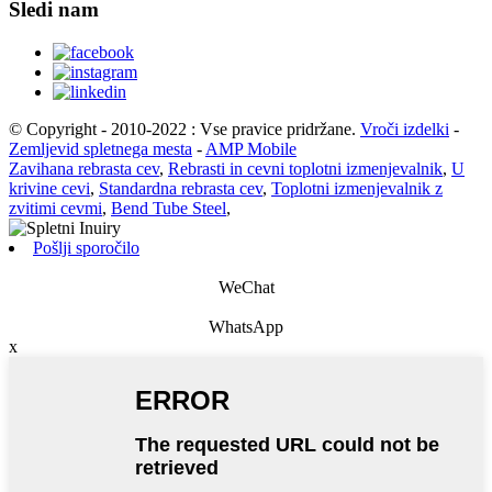
Sledi nam
© Copyright - 2010-2022 : Vse pravice pridržane.
Vroči izdelki
-
Zemljevid spletnega mesta
-
AMP Mobile
Zavihana rebrasta cev
,
Rebrasti in cevni toplotni izmenjevalnik
,
U
krivine cevi
,
Standardna rebrasta cev
,
Toplotni izmenjevalnik z
zvitimi cevmi
,
Bend Tube Steel
,
Pošlji sporočilo
WeChat
WhatsApp
x