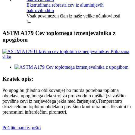
Ekstrudirana rebrasta cev iz aluminijevih
bakrovih zlitin
Vsak posamezen član iz naše velike učinkovitosti
r...
ASTM A179 Cev toplotnega izmenjevalnika z
upogibom
Kratek opis:
Po upogibu (hladno oblikovanje) bo morda potrebna toplotna
obdelava upogibnega dela.stroj za proizvodnjo dušika (za zaščito
površine cevi iz nerjavečega jekla med žarjenjem).Temperaturo
skozi celotno toplotno obdelano površino kontroliramo s fiksnimi in
prenosnimi infrardečimi pirometri.
Pošljite nam e-pošto