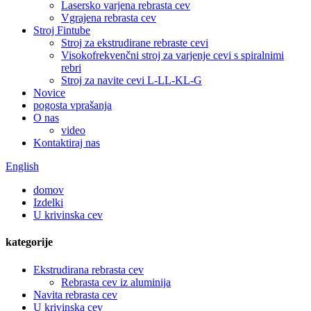
Lasersko varjena rebrasta cev
Vgrajena rebrasta cev
Stroj Fintube
Stroj za ekstrudirane rebraste cevi
Visokofrekvenčni stroj za varjenje cevi s spiralnimi
rebri
Stroj za navite cevi L-LL-KL-G
Novice
pogosta vprašanja
O nas
video
Kontaktiraj nas
English
domov
Izdelki
U krivinska cev
kategorije
Ekstrudirana rebrasta cev
Rebrasta cev iz aluminija
Navita rebrasta cev
U krivinska cev